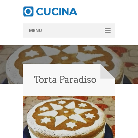
MENU
Home
Ricette
Antipasti
Torta Paradiso
Primi
Secondi
Dolci
FoodNews
Chef