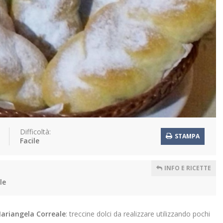
Difficoltà:
STAMPA
Facile
INFO E RICETTE
le
ariangela Correale
: treccine dolci da realizzare utilizzando pochi